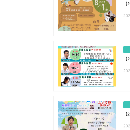
【
202
【2
202
【
202